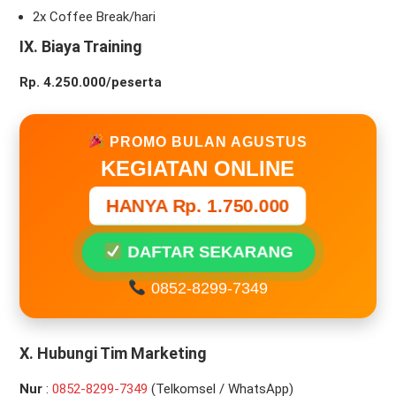
2x Coffee Break/hari
IX. Biaya Training
Rp. 4.250.000/peserta
PROMO BULAN AGUSTUS
KEGIATAN ONLINE
HANYA Rp. 1.750.000
DAFTAR SEKARANG
0852-8299-7349
X. Hubungi Tim Marketing
Nur
:
0
852-8299-7349
(Telkomsel / WhatsApp)