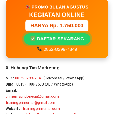
PROMO BULAN AGUSTUS
KEGIATAN ONLINE
HANYA Rp. 1.750.000
DAFTAR SEKARANG
0852-8299-7349
X. Hubungi Tim Marketing
Nur
:
0
852-8299-7349
(Telkomsel / WhatsApp)
Dilla
: 0819-1100-7508 (XL / WhatsApp)
Email:
primemsi.indonesia@gmail.com
training.primemsi@gmail.com
Website:
training.primemsi.com