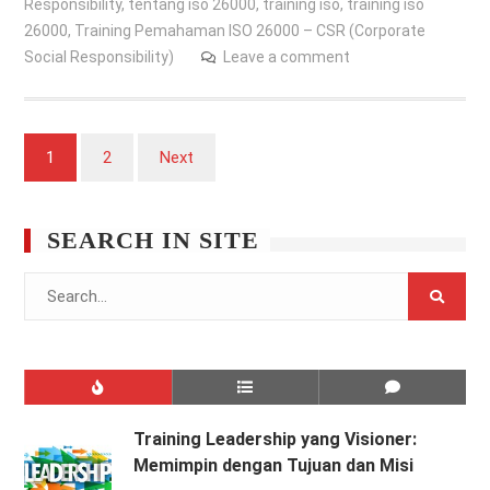
Responsibility
,
tentang iso 26000
,
training iso
,
training iso
26000
,
Training Pemahaman ISO 26000 – CSR (Corporate
Social Responsibility)
Leave a comment
Posts
1
2
Next
pagination
SEARCH IN SITE
Search
for:
Training Leadership yang Visioner:
Memimpin dengan Tujuan dan Misi