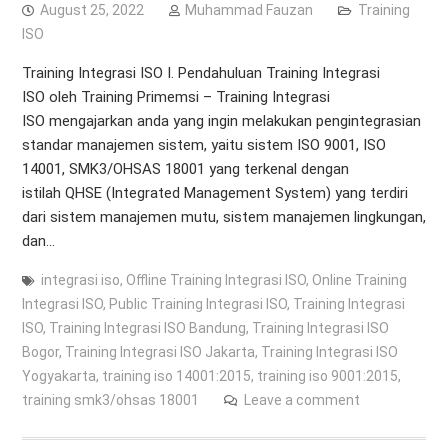
August 25, 2022
Muhammad Fauzan
Training
ISO
Training Integrasi ISO I. Pendahuluan Training Integrasi
ISO oleh Training Primemsi – Training Integrasi
ISO mengajarkan anda yang ingin melakukan pengintegrasian
standar manajemen sistem, yaitu sistem ISO 9001, ISO
14001, SMK3/OHSAS 18001 yang terkenal dengan
istilah QHSE (Integrated Management System) yang terdiri
dari sistem manajemen mutu, sistem manajemen lingkungan,
dan…
integrasi iso
,
Offline Training Integrasi ISO
,
Online Training
Integrasi ISO
,
Public Training Integrasi ISO
,
Training Integrasi
ISO
,
Training Integrasi ISO Bandung
,
Training Integrasi ISO
Bogor
,
Training Integrasi ISO Jakarta
,
Training Integrasi ISO
Yogyakarta
,
training iso 14001:2015
,
training iso 9001:2015
,
training smk3/ohsas 18001
Leave a comment