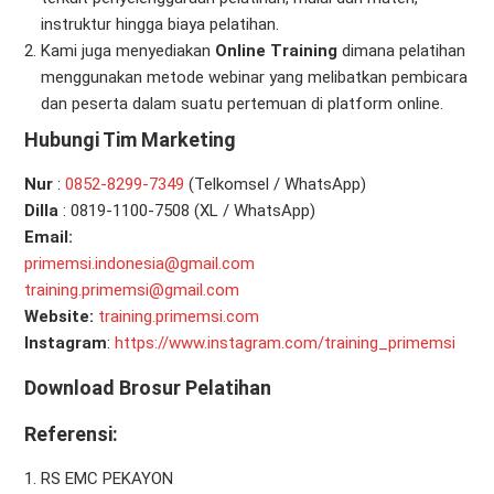
instruktur hingga biaya pelatihan.
Kami juga menyediakan
Online Training
dimana pelatihan
menggunakan metode webinar yang melibatkan pembicara
dan peserta dalam suatu pertemuan di platform online.
Hubungi Tim Marketing
Nur
:
0
852-8299-7349
(Telkomsel / WhatsApp)
Dilla
: 0819-1100-7508 (XL / WhatsApp)
Email:
primemsi.indonesia@gmail.com
training.primemsi@gmail.com
Website:
training.primemsi.com
Instagram
:
https://www.instagram.com/training_primemsi
Download Brosur Pelatihan
Referensi
:
RS EMC PEKAYON