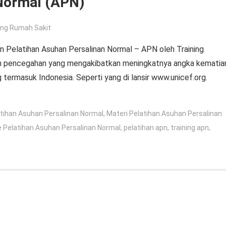
 Normal (APN)
ing Rumah Sakit
n Pelatihan Asuhan Persalinan Normal – APN oleh Training
an pencegahan yang mengakibatkan meningkatnya angka kematia
 termasuk Indonesia. Seperti yang di lansir www.unicef.org.
tihan Asuhan Persalinan Normal
,
Materi Pelatihan Asuhan Persalinan
e Pelatihan Asuhan Persalinan Normal
,
pelatihan apn
,
training apn
,
t