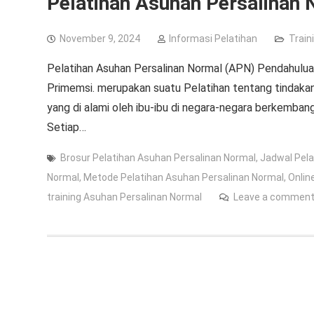
Pelatihan Asuhan Persalinan
November 9, 2024
Informasi Pelatihan
Train
Pelatihan Asuhan Persalinan Normal (APN) Pendahulua
Primemsi. merupakan suatu Pelatihan tentang tindak
yang di alami oleh ibu-ibu di negara-negara berkembang
Setiap…
Brosur Pelatihan Asuhan Persalinan Normal
,
Jadwal Pela
Normal
,
Metode Pelatihan Asuhan Persalinan Normal
,
Onlin
training Asuhan Persalinan Normal
Leave a commen