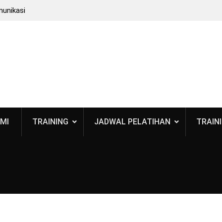
munikasi
: Bukan
 BPOM
 Standar
smetik
MI
TRAINING
JADWAL PELATIHAN
TRAINI