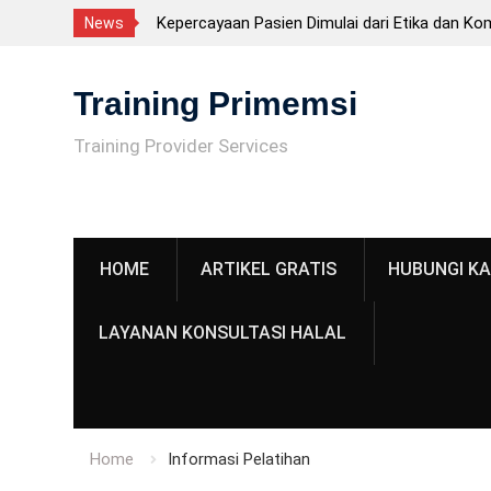
Kepercayaan Pasien Dimulai dari Etika dan Ko
News
Tenaga Kesehatan
Skip
CPKB – Cara Pembuatan Kosmetik yang Baik 
to
Training Primemsi
Sertifikasi BNSP, tetapi Persyaratan Penting
content
Fasilitas CPKB: Persyaratan Bangunan Sesuai
Training Provider Services
CPKB
ISO 22716 adalah? Panduan Lengkap GMP Ko
untuk Industri
HOME
ARTIKEL GRATIS
HUBUNGI KA
LAYANAN KONSULTASI HALAL
Home
Informasi Pelatihan