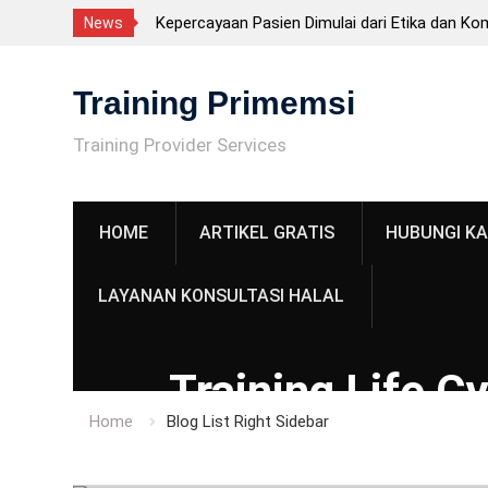
Kepercayaan Pasien Dimulai dari Etika dan Ko
News
Tenaga Kesehatan
Skip
CPKB – Cara Pembuatan Kosmetik yang Baik 
to
Training Primemsi
Sertifikasi BNSP, tetapi Persyaratan Penting
content
Fasilitas CPKB: Persyaratan Bangunan Sesuai
Training Provider Services
CPKB
ISO 22716 adalah? Panduan Lengkap GMP Ko
untuk Industri
HOME
ARTIKEL GRATIS
HUBUNGI KA
LAYANAN KONSULTASI HALAL
Training Life C
Home
Blog List Right Sidebar
Analysis (LCA)