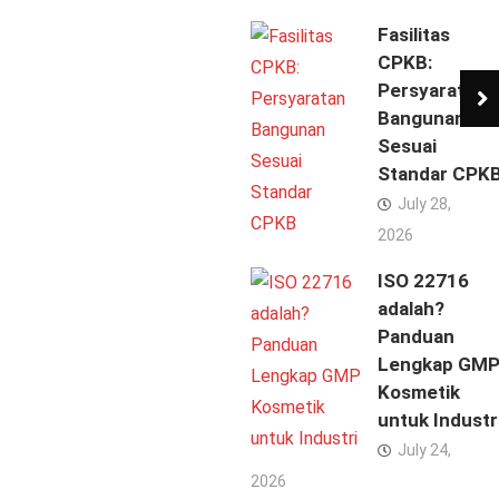
Fasilitas
CPKB:
Persyaratan
Bangunan
Sesuai
Standar CPK
July 28,
2026
ISO 22716
adalah?
Panduan
Lengkap GM
Kosmetik
untuk Industr
July 24,
2026