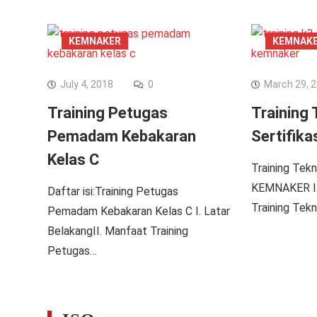
KEMNAKER
KEMNAK
July 4, 2018
0
March 29, 
Training Petugas
Training 
Pemadam Kebakaran
Sertifik
Kelas C
Training Tekni
KEMNAKER I.
Daftar isi:Training Petugas
Training Tekn
Pemadam Kebakaran Kelas C I. Latar
BelakangII. Manfaat Training
Petugas…