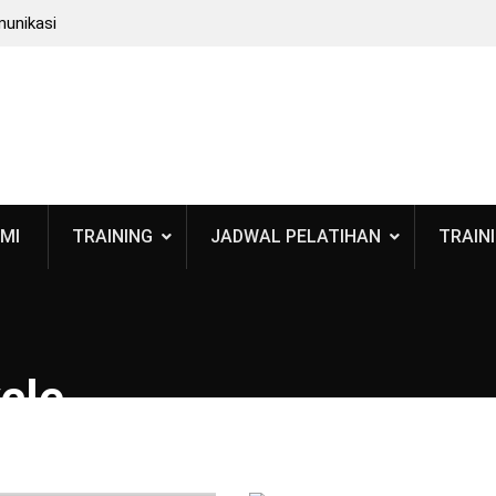
munikasi
: Bukan
 BPOM
 Standar
smetik
MI
TRAINING
JADWAL PELATIHAN
TRAINI
ycle