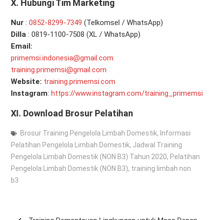
X. Hubungi Tim Marketing
Nur
:
0
852-8299-7349
(Telkomsel / WhatsApp)
Dilla
: 0819-1100-7508 (XL / WhatsApp)
Email:
primemsi.indonesia@gmail.com
training.primemsi@gmail.com
Website:
training.primemsi.com
Instagram
:
https://www.instagram.com/training_primemsi
XI.
Download Brosur Pelatihan
Brosur Training Pengelola Limbah Domestik
,
Informasi
Pelatihan Pengelola Limbah Domestik
,
Jadwal Training
Pengelola Limbah Domestik (NON B3) Tahun 2020
,
Pelatihan
Pengelola Limbah Domestik (NON B3)
,
training limbah non
b3
Post