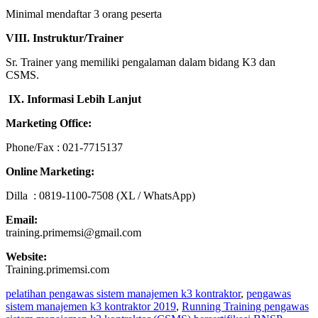
Minimal mendaftar 3 orang peserta
VIII
. Instruktur
/Trainer
Sr. Trainer yang memiliki pengalaman dalam bidang K3 dan
CSMS.
IX
.
Informasi
Lebih
Lanjut
Marketing Office
:
Phone/Fax : 021-7715137
Online Marketing
:
Dilla : 0819-1100-7508 (XL / WhatsApp)
Email
:
training.primemsi@gmail.com
Website
:
Training.primemsi.com
pelatihan pengawas sistem manajemen k3 kontraktor
,
pengawas
sistem manajemen k3 kontraktor 2019
,
Running Training pengawas