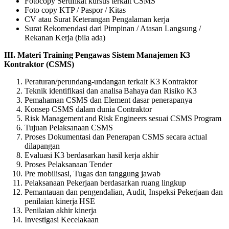
Fotocopy Sertifikat kursus terkait CSMS
Foto copy KTP / Paspor / Kitas
CV atau Surat Keterangan Pengalaman kerja
Surat Rekomendasi dari Pimpinan / Atasan Langsung /
Rekanan Kerja (bila ada)
III.
Materi
Training
Pengawas
Sistem
Manajemen
K3
Kontraktor
(CSMS)
Peraturan/perundang-undangan terkait K3 Kontraktor
Teknik identifikasi dan analisa Bahaya dan Risiko K3
Pemahaman CSMS dan Element dasar penerapanya
Konsep CSMS dalam dunia Contraktor
Risk Management and Risk Engineers sesuai CSMS Program
Tujuan Pelaksanaan CSMS
Proses Dokumentasi dan Penerapan CSMS secara actual
dilapangan
Evaluasi K3 berdasarkan hasil kerja akhir
Proses Pelaksanaan Tender
Pre mobilisasi, Tugas dan tanggung jawab
Pelaksanaan Pekerjaan berdasarkan ruang lingkup
Pemantauan dan pengendalian, Audit, Inspeksi Pekerjaan dan
penilaian kinerja HSE
Penilaian akhir kinerja
Investigasi Kecelakaan