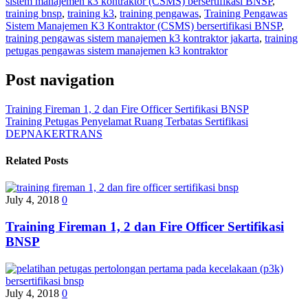
sistem manajemen k3 kontraktor (CSMS) bersertifikasi BNSP
,
training bnsp
,
training k3
,
training pengawas
,
Training Pengawas
Sistem Manajemen K3 Kontraktor (CSMS) bersertifikasi BNSP
,
training pengawas sistem manajemen k3 kontraktor jakarta
,
training
petugas pengawas sistem manajemen k3 kontraktor
Post navigation
Training Fireman 1, 2 dan Fire Officer Sertifikasi BNSP
Training Petugas Penyelamat Ruang Terbatas Sertifikasi
DEPNAKERTRANS
Related Posts
July 4, 2018
0
Training Fireman 1, 2 dan Fire Officer Sertifikasi
BNSP
July 4, 2018
0