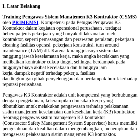
I.
Latar
Belakang
Training
Pengawas
Sistem
Manajemen
K3
Kontraktor
(CSMS)
oleh
PRIMEMSI
. Kompetensi pada Petugas Pengawas K3
Kontraktor dalam kegiatan operasional perusahaan , terdapat
beberapa jenis pekerjaan yang banyak di laksanakan oleh
kontraktor, seperti pemasangan dan perawatan peralatan, pekerjaan
cleaning fasilitas operasi, pekerjaan konstruksi, turn around
maintenance (TAM) dll. Karena kurang jelasnya sistem dan
tanggung jawab keselamatan kerja, maka angka kecelakaan yang
melibatkan kontraktor cukup tinggi, sehingga berdampak pada
tingginya biaya akibat kecelakaan dan hilangnya jam
kerja, dampak negatif terhadap pekerja, fasilitas
dan lingkungan pihak penyelenggara dan berdampak buruk terhadap
reputasi perusahaan.
Pengawas K3 Kontraktor adalah unit kompetensi yang berhubungan
dengan pengetahuan, keterampilan dan sikap kerja yang
dibutuhkan untuk melakukan pengawasan terhadap pelaksanaan
sistim manajemen keselamatan dan kesehatan kerja (K3) kontraktor.
Seorang pengawas sistim manajemen K3 kontraktor
(Constractor Safety Management System Supervisor) harus memiliki
pengetahuan dan keahlian dalam mengembangkan, menerapkan dan
mengawasi pelaksanaan sistim manajemen K3 kontraktor.