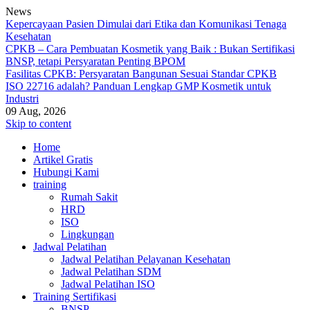
News
Kepercayaan Pasien Dimulai dari Etika dan Komunikasi Tenaga
Kesehatan
CPKB – Cara Pembuatan Kosmetik yang Baik : Bukan Sertifikasi
BNSP, tetapi Persyaratan Penting BPOM
Fasilitas CPKB: Persyaratan Bangunan Sesuai Standar CPKB
ISO 22716 adalah? Panduan Lengkap GMP Kosmetik untuk
Industri
09 Aug, 2026
Skip to content
Home
Artikel Gratis
Hubungi Kami
training
Rumah Sakit
HRD
ISO
Lingkungan
Jadwal Pelatihan
Jadwal Pelatihan Pelayanan Kesehatan
Jadwal Pelatihan SDM
Jadwal Pelatihan ISO
Training Sertifikasi
BNSP