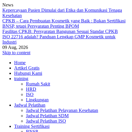
News
Kepercayaan Pasien Dimulai dari Etika dan Komunikasi Tenaga
Kesehatan
CPKB – Cara Pembuatan Kosmetik yang Baik : Bukan Sertifikasi
BNSP, tetapi Persyaratan Penting BPOM
Fasilitas CPKB: Persyaratan Bangunan Sesuai Standar CPKB
ISO 22716 adalah? Panduan Lengkap GMP Kosmetik untuk
Industri
09 Aug, 2026
Skip to content
Home
Artikel Gratis
Hubungi Kami
training
Rumah Sakit
HRD
ISO
Lingkungan
Jadwal Pelatihan
Jadwal Pelatihan Pelayanan Kesehatan
Jadwal Pelatihan SDM
Jadwal Pelatihan ISO
Training Sertifikasi
BNSP