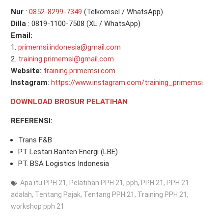
Nur
:
0
852-8299-7349
(Telkomsel / WhatsApp)
Dilla
: 0819-1100-7508 (XL / WhatsApp)
Email:
1.
primemsi.indonesia@gmail.com
2.
training.primemsi@gmail.com
Website:
training.primemsi.com
Instagram
:
https://www.instagram.com/training_primemsi
DOWNLOAD BROSUR PELATIHAN
REFERENSI:
Trans F&B
PT Lestari Banten Energi (LBE)
PT. BSA Logistics Indonesia
Apa itu PPH 21
,
Pelatihan PPH 21
,
pph
,
PPH 21
,
PPH 21
adalah
,
Tentang Pajak
,
Tentang PPH 21
,
Training PPH 21
,
workshop pph 21