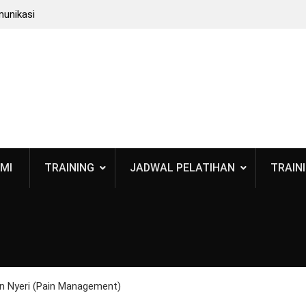
munikasi
: Bukan
 BPOM
 Standar
smetik
MI
TRAINING
JADWAL PELATIHAN
TRAINI
n Nyeri (Pain Management)