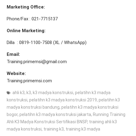
Marketing Office
:
Phone/Fax : 021-7715137
Online Marketing:
Dilla : 0819-1100-7508 (XL / WhatsApp)
Email:
Training.primemsi@gmail.com
Website:
Training.primemsi.com
ahli k3
,
k3
,
k3 madya konstruksi
,
pelatihn k3 madya
konstruksi
,
pelatihn k3 madya konstruksi 2019
,
pelatihn k3
madya konstruksi bandung
,
pelatihn k3 madya konstruksi
bogor
,
pelatihn k3 madya konstruksi jakarta
,
Running Training
Ahli K3 Madya Konstruksi Sertifikasi BNSP
,
training ahli k3
madya konstruksi
,
training k3
,
training k3 madya