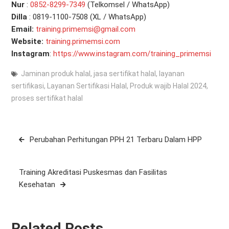
Nur
:
0
852-8299-7349
(Telkomsel / WhatsApp)
Dilla
: 0819-1100-7508 (XL / WhatsApp)
Email:
training.primemsi@gmail.com
Website:
training.primemsi.com
Instagram
:
https://www.instagram.com/training_primemsi
Jaminan produk halal
,
jasa sertifikat halal
,
layanan
sertifikasi
,
Layanan Sertifikasi Halal
,
Produk wajib Halal 2024
,
proses sertifikat halal
Post
Perubahan Perhitungan PPH 21 Terbaru Dalam HPP
navigation
Training Akreditasi Puskesmas dan Fasilitas
Kesehatan
Related Posts