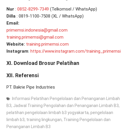
Nur
:
0
852-8299-7349
(Telkomsel / WhatsApp)
Dilla
: 0819-1100-7508 (XL / WhatsApp)
Email:
primemsi.indonesia@gmail.com
training.primemsi@gmail.com
Website:
training.primemsi.com
Instagram
:
https://www.instagram.com/training_primemsi
XI.
Download Brosur Pelatihan
XII. Referensi
PT. Bakrie Pipe Industries
Informasi Pelatihan Pengelolaan dan Penanganan Limbah
B3
,
Jadwal Training Pengolahan dan Penanganan Limbah B3
,
pelatihan pengelolaan limbah b3 yogyakarta
,
pengelolaan
limbah b3
,
training lingkungan
,
Training Pengelolaan dan
Penanganan Limbah B3