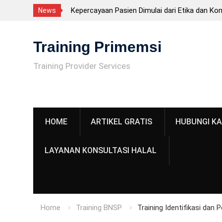
Kepercayaan Pasien Dimulai dari Etika dan Ko
News
Tenaga Kesehatan
Skip
CPKB – Cara Pembuatan Kosmetik yang Baik 
to
Training Primemsi
Sertifikasi BNSP, tetapi Persyaratan Penting
content
Fasilitas CPKB: Persyaratan Bangunan Sesuai
Training Provider Services
CPKB
ISO 22716 adalah? Panduan Lengkap GMP Ko
untuk Industri
HOME
ARTIKEL GRATIS
HUBUNGI KA
LAYANAN KONSULTASI HALAL
Home
Training BNSP
Training Identifikasi dan