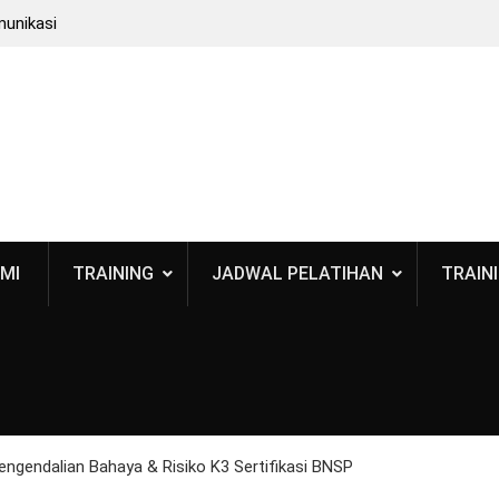
munikasi
: Bukan
 BPOM
 Standar
smetik
MI
TRAINING
JADWAL PELATIHAN
TRAINI
 Pengendalian Bahaya & Risiko K3 Sertifikasi BNSP