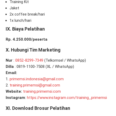
Training Kit
Jaket
2x coffee break/hari
1x lunch/hari
IX. Biaya
Pelatihan
Rp. 4.250.000/peserta
X. Hubungi Tim Marketing
Nur
:
0
852-8299-7349
(Telkomsel / WhatsApp)
Dilla
: 0819-1100-7508 (XL / WhatsApp)
Email:
1.
primemsi.indonesia@gmail.com
2.
training.primemsi@gmail.com
Website:
training.primemsi.com
Instagram
:
https://www.instagram.com/training_primemsi
XI.
Download Brosur Pelatihan