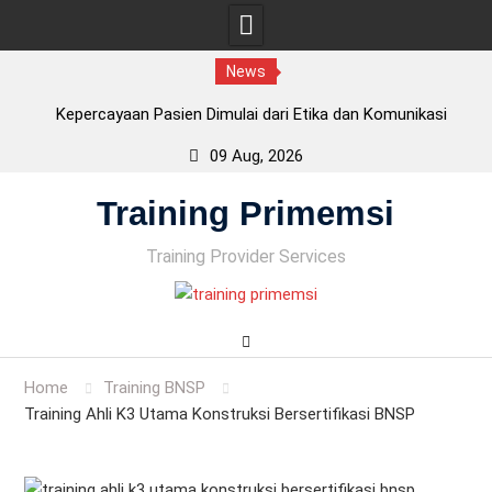
News
Kepercayaan Pasien Dimulai dari Etika dan Komunikasi
Tenaga Kesehatan
09 Aug, 2026
CPKB – Cara Pembuatan Kosmetik yang Baik : Bukan
Skip
Sertifikasi BNSP, tetapi Persyaratan Penting BPOM
Training Primemsi
to
Fasilitas CPKB: Persyaratan Bangunan Sesuai Standar
content
CPKB
Training Provider Services
ISO 22716 adalah? Panduan Lengkap GMP Kosmetik untuk
Industri
Home
Training BNSP
Training Ahli K3 Utama Konstruksi Bersertifikasi BNSP