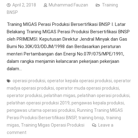
April 2, 2018
Muhammad Fauzan
Training
BNSP
Traning MIGAS Perasi Produksi Bersertifikasi BNSP I. Latar
Belakang Traning MIGAS Perasi Produksi Bersertifikasi BNSP
oleh PRIMEMSI. Keputusan Direktur Jendral Minyak dan Gas
Bumi No.30K/03/DDJM/1998 dan Berdasarkan peraturan
menteri Pertambangan dan Energi No.07P/075/MPE/1991,
dalam rangka menjamin kelancaran pekerjaan pekerjaan
dalam…
operasi produksi
,
operator kepala operasi produksi
,
operator
madya operasi produksi
,
operator muda operasi produksi
,
operator produksi
,
pelatihan migas
,
pelatihan operasi produksi
,
pelatihan operasi produksi 2019
,
pengawas kepala produksi
,
pengawas utama operasi produksi
,
Running Traning MIGAS
Perasi Produksi Bersertifikasi BNSP
,
training bnsp
,
training
migas
,
Training Migas Operasi Produksi
Leave a
comment