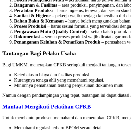
Bangunan & Fasilitas
– area produksi, penyimpanan, dan labo
Peralatan Produksi
– harus higienis, terawat, dan sesuai stand
Sanitasi & Higiene
– pekerja wajib menjaga kebersihan diri d
Bahan Baku & Kemasan
– hanya boleh menggunakan bahan ya
Proses Produksi
– harus sesuai formula yang tervalidasi deng
Pengawasan Mutu (Quality Control)
– setiap batch produk h
Dokumentasi
– semua proses produksi wajib dicatat agar mudah
Penanganan Keluhan & Penarikan Produk
– perusahaan wa
Tantangan Bagi Pelaku Usaha
Bagi UMKM, menerapkan CPKB seringkali menjadi tantangan tersendi
Keterbatasan biaya dan fasilitas produksi.
Kurangnya tenaga ahli yang memahami regulasi.
Minimnya pemahaman tentang penyusunan dokumen mutu.
Namun dengan pendampingan yang tepat, tantangan ini dapat diatas
Manfaat Mengikuti Pelatihan CPKB
Untuk membantu produsen memahami dan menerapkan CPKB, mengikuti 
Memahami regulasi terbaru BPOM secara detail.