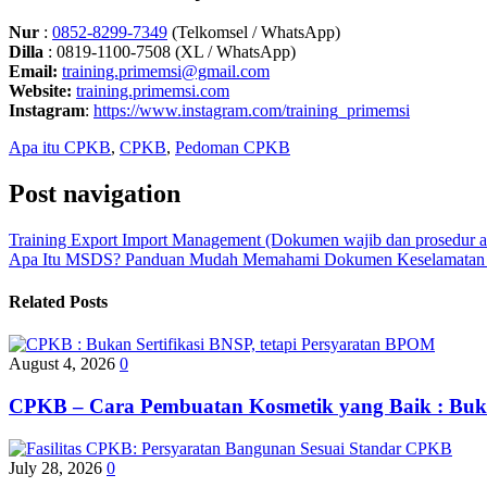
Nur
:
0
852-8299-7349
(Telkomsel / WhatsApp)
Dilla
: 0819-1100-7508 (XL / WhatsApp)
Email:
training.primemsi@gmail.com
Website:
training.primemsi.com
Instagram
:
https://www.instagram.com/training_primemsi
Apa itu CPKB
,
CPKB
,
Pedoman CPKB
Post navigation
Training Export Import Management (Dokumen wajib dan prosedur ad
Apa Itu MSDS? Panduan Mudah Memahami Dokumen Keselamatan
Related Posts
August 4, 2026
0
CPKB – Cara Pembuatan Kosmetik yang Baik : Bukan
July 28, 2026
0