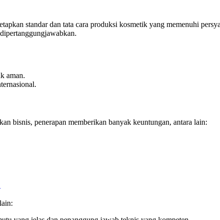
apkan standar dan tata cara produksi kosmetik yang memenuhi persy
t dipertanggungjawabkan.
ak aman.
ternasional.
kan bisnis, penerapan memberikan banyak keuntungan, antara lain:
1
ain:
mutu yang jelas dan penanggung jawab teknis yang kompeten.