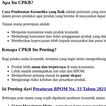
Apa Itu CPKB?
Cara Pembuatan Kosmetika yang Baik
adalah pedoman yang menet
dalam proses produksi agar produk yang beredar di masyarakat dapa
Tujuan utama penerapan adalah:
Menjamin konsistensi mutu produk kosmetik.
Melindungi konsumen dari risiko penggunaan produk yang tid
Memberikan kepercayaan lebih kepada masyarakat dan pasar in
Kenapa CPKB Itu Penting?
Bagi pelaku usaha kosmetik, terutama yang ingin serius mengembang
Produk lebih
aman dan terpercaya
di mata konsumen.
Lebih mudah mendapatkan izin edar dari BPOM.
Memperbesar peluang masuk ke
pasar ekspor
.
Mengurangi risiko keluhan dan penarikan produk.
Isi Penting dari
Peraturan BPOM No. 33 Tahun 202
Beberapa poin utama yang wajib dipahami produsen kosmetik antara l
Sistem Manajemen Mutu
– perusahaan harus punya standar 