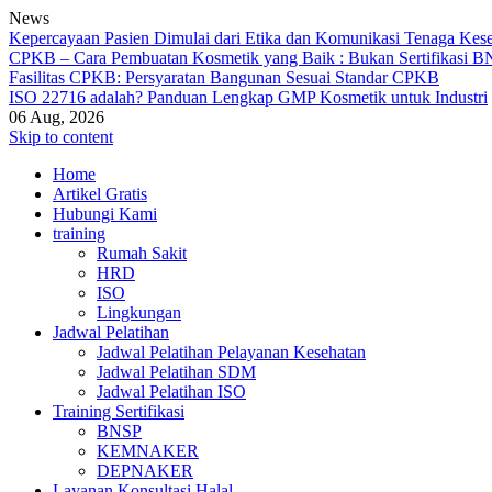
News
Kepercayaan Pasien Dimulai dari Etika dan Komunikasi Tenaga Kes
CPKB – Cara Pembuatan Kosmetik yang Baik : Bukan Sertifikasi BN
Fasilitas CPKB: Persyaratan Bangunan Sesuai Standar CPKB
ISO 22716 adalah? Panduan Lengkap GMP Kosmetik untuk Industri
06 Aug, 2026
Skip to content
Home
Artikel Gratis
Hubungi Kami
training
Rumah Sakit
HRD
ISO
Lingkungan
Jadwal Pelatihan
Jadwal Pelatihan Pelayanan Kesehatan
Jadwal Pelatihan SDM
Jadwal Pelatihan ISO
Training Sertifikasi
BNSP
KEMNAKER
DEPNAKER
Layanan Konsultasi Halal