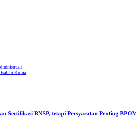
ministrasi)
 Bahan Kimia
 Sertifikasi BNSP, tetapi Persyaratan Penting BPO