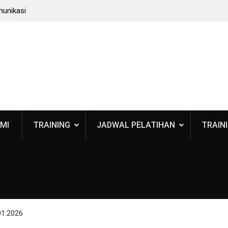
munikasi
: Bukan
 BPOM
 Standar
smetik
MI
TRAINING
JADWAL PELATIHAN
TRAINI
01:2026