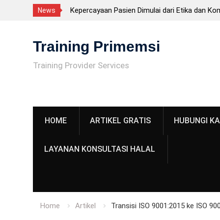
Kepercayaan Pasien Dimulai dari Etika dan Ko
News
Tenaga Kesehatan
Skip
CPKB – Cara Pembuatan Kosmetik yang Baik 
to
Training Primemsi
Sertifikasi BNSP, tetapi Persyaratan Penting
content
Fasilitas CPKB: Persyaratan Bangunan Sesuai
Training Provider Services
CPKB
ISO 22716 adalah? Panduan Lengkap GMP Ko
untuk Industri
HOME
ARTIKEL GRATIS
HUBUNGI KA
LAYANAN KONSULTASI HALAL
Home
Artikel
Transisi ISO 9001:2015 ke ISO 90