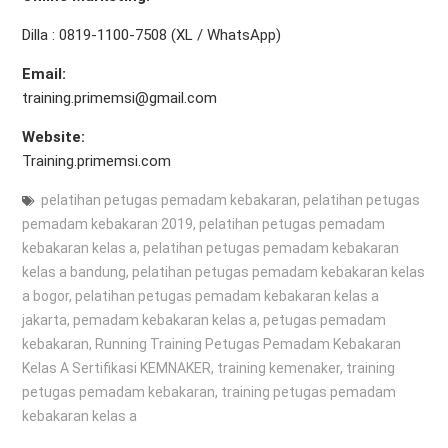
Dilla : 0819-1100-7508 (XL / WhatsApp)
Email:
training.primemsi@gmail.com
Website:
Training.primemsi.com
pelatihan petugas pemadam kebakaran
,
pelatihan petugas
pemadam kebakaran 2019
,
pelatihan petugas pemadam
kebakaran kelas a
,
pelatihan petugas pemadam kebakaran
kelas a bandung
,
pelatihan petugas pemadam kebakaran kelas
a bogor
,
pelatihan petugas pemadam kebakaran kelas a
jakarta
,
pemadam kebakaran kelas a
,
petugas pemadam
kebakaran
,
Running Training Petugas Pemadam Kebakaran
Kelas A Sertifikasi KEMNAKER
,
training kemenaker
,
training
petugas pemadam kebakaran
,
training petugas pemadam
kebakaran kelas a