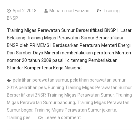
April 2, 2018
Muhammad Fauzan
Training
BNSP
Training Migas Perawatan Sumur Bersertifikasi BNSP I. Latar
Belakang Training Migas Perawatan Sumur Bersertifikasi
BNSP oleh PRIMEMSI. Berdasarkan Peraturan Menteri Energi
Dan Sumber Daya Mineral memberlakukan peraturan Menteri
nomor 20 tahun 2008 pasal 1c tentang Pemberlakuan
Standar Kompentensi Kerja Nasional…
pelatihan perawatan sumur
,
pelatihan perawatan sumur
2019
,
pelatihan pes
,
Running Training Migas Perawatan Sumur
Bersertifikasi BNSP
,
Training Migas Perawatan Sumur
,
Training
Migas Perawatan Sumur bandung
,
Training Migas Perawatan
Sumur bogor
,
Training Migas Perawatan Sumur jakarta
,
training pes
Leave a comment