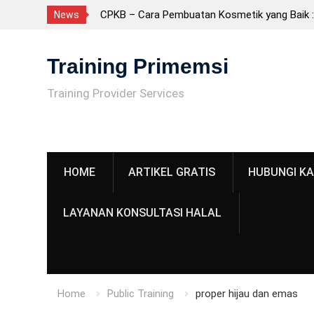
CPKB – Cara Pembuatan Kosmetik yang Baik 
News
Sertifikasi BNSP, tetapi Persyaratan Penting
Skip
Fasilitas CPKB: Persyaratan Bangunan Sesuai
to
Training Primemsi
CPKB
content
ISO 22716 adalah? Panduan Lengkap GMP Ko
Training Provider Services
untuk Industri
Perbedaan ISO 14001:2015 dan ISO 14001:202
yang Berubah?
HOME
ARTIKEL GRATIS
HUBUNGI KA
LAYANAN KONSULTASI HALAL
Home
Public Training
proper hijau dan emas