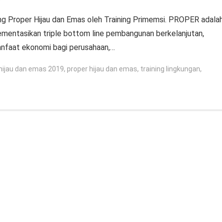
ning Proper Hijau dan Emas oleh Training Primemsi. PROPER adala
ementasikan triple bottom line pembangunan berkelanjutan,
anfaat ekonomi bagi perusahaan,…
 hijau dan emas 2019
,
proper hijau dan emas
,
training lingkungan
,