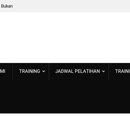
: Bukan
 BPOM
 Standar
smetik
6: Apa
MI
TRAINING
JADWAL PELATIHAN
TRAINI