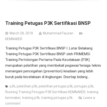
Training Petugas P3K Sertifikasi BNSP
March 28, 2018
Muhammad Fauzan
KEMNAKER
Training Petugas P3K Sertifikasi BNSP I. Latar Belakang
Training Petugas P3K Sertifikasi BNSP oleh PRIMEMSI.
Training Pertolongan Pertama Pada Kecelakaan (P3K)
merupakan pelatihan yang membekali pegawai/tenaga teknis
menangani pencegahan (prevention) keadaan yang lebih
buruk pada kecelakaan di lingkungan. Disetiap bidang…
p3k
,
pelatihan p3k
,
pelatihan petugas p3k
,
petugas p3k
,
Running Training Petugas P3K Sertifikasi KEMNAKER
,
training
kemnaker
,
training p3k
,
training petugas p3k
Leave a
comment