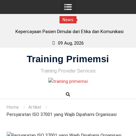
News
Kepercayaan Pasien Dimulai dari Etika dan Komunikasi
Tenaga Kesehatan
09 Aug, 2026
CPKB – Cara Pembuatan Kosmetik yang Baik : Bukan
Skip
Sertifikasi BNSP, tetapi Persyaratan Penting BPOM
Training Primemsi
to
Fasilitas CPKB: Persyaratan Bangunan Sesuai Standar
content
CPKB
Training Provider Services
ISO 22716 adalah? Panduan Lengkap GMP Kosmetik untuk
Industri
Home
Artikel
Persyaratan ISO 37001 yang Wajib Dipahami Organisasi